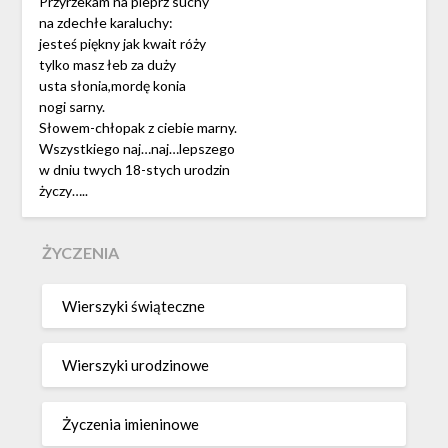
Przyrzekam na pieprz suchy
na zdechłe karaluchy:
jesteś piękny jak kwait róży
tylko masz łeb za duży
usta słonia,mordę konia
nogi sarny.
Słowem-chłopak z ciebie marny.
Wszystkiego naj…naj…lepszego
w dniu twych 18-stych urodzin
życzy…..
ŻYCZENIA
Wierszyki świąteczne
Wierszyki urodzinowe
Życzenia imieninowe