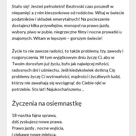
Stało się! Jesteś pełnoletni! Beztroski czas poszedł w
niepamięć a z nim kieszonkowe od rodziców. Witaj w świecie
podatników i składek emerytalnych! Na pocieszenie
dostajesz kilka przywilejów, monopol na prawo jazdy,
wybory, piwo w pubie, niegrzeczne filmy i nocne prywatki u
znajomych. Witam w lepszym – gorszym świecie!
Życie to nie zawsze radości, to także problemy, łzy, zawody i
rozgoryczenia. W tym wyjątkowym dniu życzę Ci, aby w
Twoim dorosłym już życiu, było jak najwięcej miłości,
radosnych dni i uśmiechu. Jeśli kiedykolwiek dotkną Cię
problemy życzę Ci wytrwałości, mądrości i życzliwych ludzi,
którzy nie zawahają się wyciągnąć do Ciebie ręki w
potrzebie. Sto lat! Najukochańszemu ..
Życzenia na osiemnastkę
18-nastka fajna sprawa,
dziś zyskujesz nowe prawa.
Prawo jazdy , nocne wyjścia,
i ciekawe nowe miejsca.