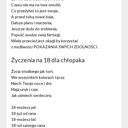
Czasu nie ma na twe smutki,
Co przeżyłeś to jest twoje,
A przed tobą nowe boje,
Dalsze plany i marzenia,
Jeszcze dużo do zrobienia,
Popuść wodze swej fantazji,
Wiele przecież jest okazji by korzystać
z możliwości POKAZANIA SWYCH ZDOLNOŚCI.
Życzenia na 18 dla chłopaka
Życia słodkiego jak tort,
We wszystkich kolorach tęczy.
Niech Twoje noce i dni,
Mają urok i czar.
Jak uśmiech serdeczny.
18-możesz pić
18-już od rana
18-możesz bić
18-od samego rana