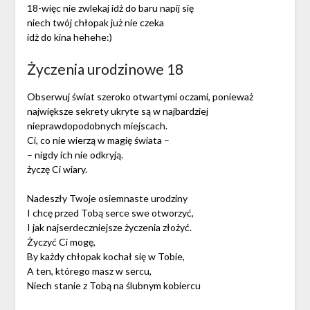
18-więc nie zwlekaj idż do baru napij się
niech twój chłopak już nie czeka
idż do kina hehehe:)
Życzenia urodzinowe 18
Obserwuj świat szeroko otwartymi oczami, ponieważ
największe sekrety ukryte są w najbardziej
nieprawdopodobnych miejscach.
Ci, co nie wierzą w magię świata –
– nigdy ich nie odkryją.
życzę Ci wiary.
Nadeszły Twoje osiemnaste urodziny
I chcę przed Tobą serce swe otworzyć,
I jak najserdeczniejsze życzenia złożyć.
Życzyć Ci mogę,
By każdy chłopak kochał się w Tobie,
A ten, którego masz w sercu,
Niech stanie z Tobą na ślubnym kobiercu