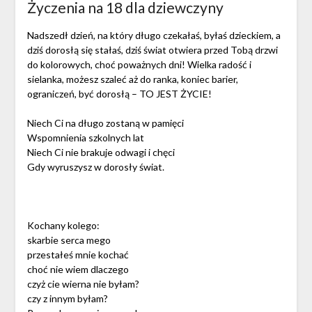
Życzenia na 18 dla dziewczyny
Nadszedł dzień, na który długo czekałaś, byłaś dzieckiem, a
dziś dorosłą się stałaś, dziś świat otwiera przed Tobą drzwi
do kolorowych, choć poważnych dni! Wielka radość i
sielanka, możesz szaleć aż do ranka, koniec barier,
ograniczeń, być dorosłą – TO JEST ŻYCIE!
Niech Ci na długo zostaną w pamięci
Wspomnienia szkolnych lat
Niech Ci nie brakuje odwagi i chęci
Gdy wyruszysz w dorosły świat.
Kochany kolego:
skarbie serca mego
przestałeś mnie kochać
choć nie wiem dlaczego
czyż cie wierna nie byłam?
czy z innym byłam?