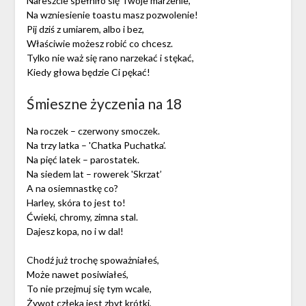
Nareszcie spełniło się Twoje marzenie,
Na wzniesienie toastu masz pozwolenie!
Pij dziś z umiarem, albo i bez,
Właściwie możesz robić co chcesz.
Tylko nie waż się rano narzekać i stękać,
Kiedy głowa będzie Ci pękać!
Śmieszne życzenia na 18
Na roczek – czerwony smoczek.
Na trzy latka – 'Chatka Puchatka’.
Na pięć latek – parostatek.
Na siedem lat – rowerek 'Skrzat’
A na osiemnastkę co?
Harley, skóra to jest to!
Ćwieki, chromy, zimna stal.
Dajesz kopa, no i w dal!
Chodź już trochę spoważniałeś,
Może nawet posiwiałeś,
To nie przejmuj się tym wcale,
Żywot człeka jest zbyt krótki,